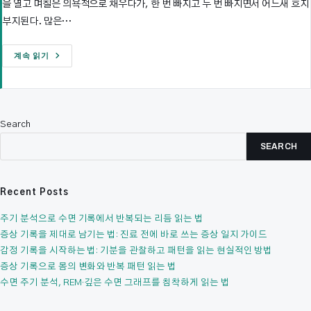
을 열고 며칠은 의욕적으로 채우다가, 한 번 빠지고 두 번 빠지면서 어느새 흐지
부지된다. 많은…
기
계속 읽기
록
습
관
은
왜
사
흘
Search
을
못
SEARCH
넘
길
까
Recent Posts
주기 분석으로 수면 기록에서 반복되는 리듬 읽는 법
증상 기록을 제대로 남기는 법: 진료 전에 바로 쓰는 증상 일지 가이드
감정 기록을 시작하는 법: 기분을 관찰하고 패턴을 읽는 현실적인 방법
증상 기록으로 몸의 변화와 반복 패턴 읽는 법
수면 주기 분석, REM·깊은 수면 그래프를 침착하게 읽는 법