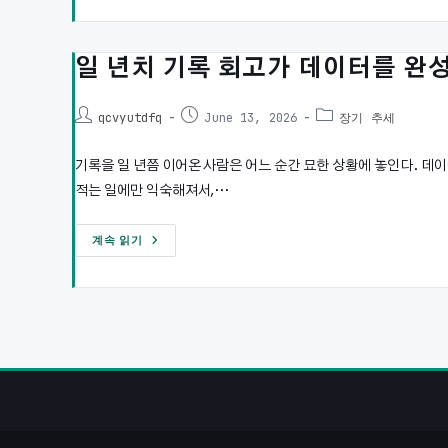
기
록
으
로
몸
일 년치 기록 회고가 데이터를 완
의
변
화
Post
Post
Post
와
qcvyutdfq
June 13, 2026
장기 추세
반
author:
published:
category:
복
패
기록을 일 년쯤 이어온 사람은 어느 순간 묘한 상황에 놓인다. 데
턴
읽
적는 일에만 익숙해져서,…
는
법
일
계속 읽기
년
치
기
록
회
고
가
데
이
터
를
완
성
한