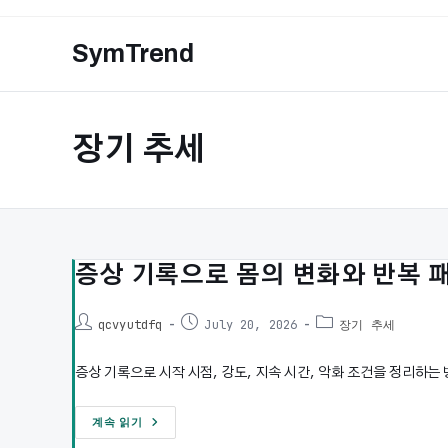
Skip
to
SymTrend
content
장기 추세
증상 기록으로 몸의 변화와 반복 패
Post
Post
Post
qcvyutdfq
July 20, 2026
장기 추세
author:
published:
category:
증상 기록으로 시작 시점, 강도, 지속 시간, 악화 조건을 정리하
증
계속 읽기
상